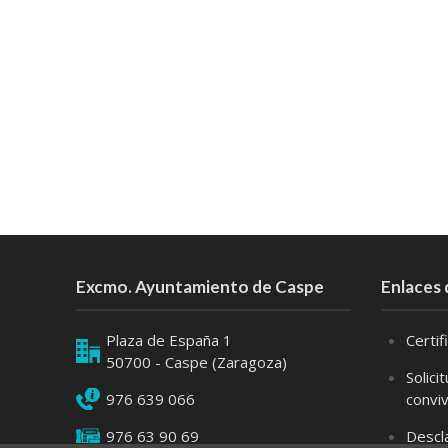
Excmo. Ayuntamiento de Caspe
Enlaces 
Plaza de España 1
Certi
50700 - Caspe (Zaragoza)
Solici
976 639 066
convi
976 63 90 69
Descl