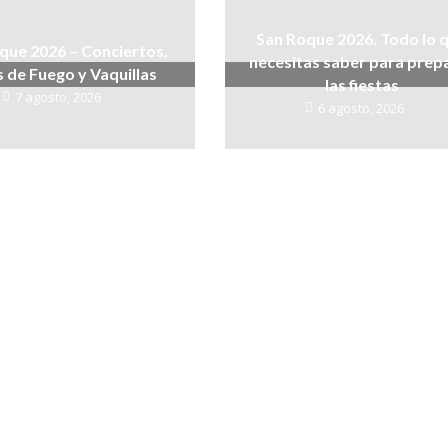
San Roque 2026. Todo lo 
que 2026 – Conciertos,
necesitas saber para prep
 de Fuego y Vaquillas
las fiestas
7 agosto, 2026
6 agosto, 2026