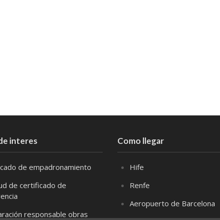
de interes
Como llegar
ficado de empadronamiento
Hife
tud de certificado de
Renfe
vencia
Aeropuerto de Barcelona
aración responsable obras