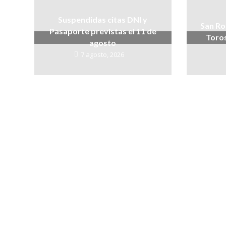
Suspendidas citas DNI y
San Ro
Pasaporte previstas el 11 de
Toros
agosto
7 agosto, 2026