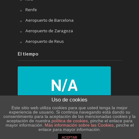
Renfe
Aeropuerto de Barcelona
Aeropuerto de Zaragoza
Aeropuerto de Reus
El tiempo
Uso de cookies
N/A
Este sitio web utiliza cookies para que usted tenga la mejor
experiencia de usuario. Si continúa navegando está dando su
consentimiento para la aceptación de las mencionadas cookies y la
N/A
aceptación de nuestra
política de cookies
, pinche el enlace para
mayor información.
Más información sobre las Cookies
, pinche el
enlace para mayor información.
PRÓXIMOS 4 DÍAS
ACEPTAR