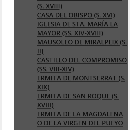
(S. XVIII)
CASA DEL OBISPO (S. XVI)
IGLESIA DE STA. MARÍA LA
MAYOR (SS. XIV-XVIII)
MAUSOLEO DE MIRALPEIX (S.
II)
CASTILLO DEL COMPROMISO
(SS. VIII-XIV)
ERMITA DE MONTSERRAT (S.
XIX)
ERMITA DE SAN ROQUE (S.
XVIII)
ERMITA DE LA MAGDALENA
O DE LA VIRGEN DEL PUEYO