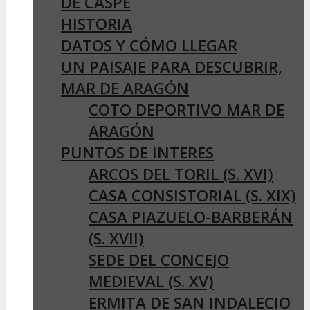
DE CASPE
HISTORIA
DATOS Y CÓMO LLEGAR
UN PAISAJE PARA DESCUBRIR,
MAR DE ARAGÓN
COTO DEPORTIVO MAR DE
ARAGÓN
PUNTOS DE INTERES
ARCOS DEL TORIL (S. XVI)
CASA CONSISTORIAL (S. XIX)
CASA PIAZUELO-BARBERÁN
(S. XVII)
SEDE DEL CONCEJO
MEDIEVAL (S. XV)
ERMITA DE SAN INDALECIO