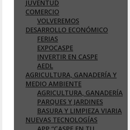
JUVENTUD
COMERCIO
VOLVEREMOS
DESARROLLO ECONÓMICO
FERIAS
EXPOCASPE
INVERTIR EN CASPE
AEDL
AGRICULTURA, GANADERÍA Y
MEDIO AMBIENTE
AGRICULTURA, GANADERÍA
PARQUES Y JARDINES
BASURA Y LIMPIEZA VIARIA
NUEVAS TECNOLOGÍAS
APP “CASPE EN TU