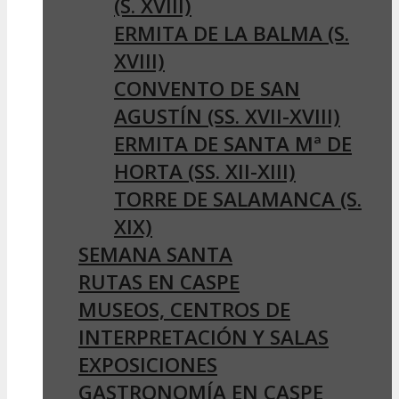
(S. XVIII)
ERMITA DE LA BALMA (S.
XVIII)
CONVENTO DE SAN
AGUSTÍN (SS. XVII-XVIII)
ERMITA DE SANTA Mª DE
HORTA (SS. XII-XIII)
TORRE DE SALAMANCA (S.
XIX)
SEMANA SANTA
RUTAS EN CASPE
MUSEOS, CENTROS DE
INTERPRETACIÓN Y SALAS
EXPOSICIONES
GASTRONOMÍA EN CASPE