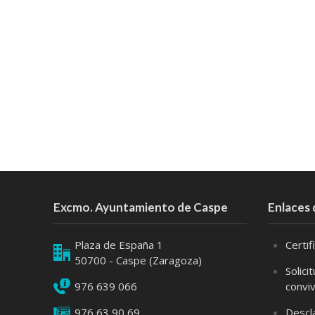
Excmo. Ayuntamiento de Caspe
Enlaces 
Plaza de España 1
Certi
50700 - Caspe (Zaragoza)
Solici
976 639 066
convi
976 63 90 69
Descl