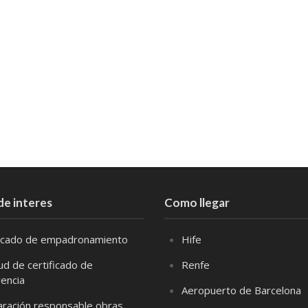
de interes
Como llegar
ficado de empadronamiento
Hife
tud de certificado de
Renfe
vencia
Aeropuerto de Barcelona
aración responsable obras