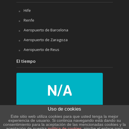
Hife
Renfe
Aeropuerto de Barcelona
Aeropuerto de Zaragoza
Aeropuerto de Reus
El tiempo
Uso de cookies
N/A
Este sitio web utiliza cookies para que usted tenga la mejor
experiencia de usuario. Si continúa navegando está dando su
N/A
consentimiento para la aceptación de las mencionadas cookies y la
aceptación de nuestra
política de cookies
, pinche el enlace para