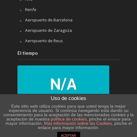
Renfe
Aeropuerto de Barcelona
Aeropuerto de Zaragoza
Aeropuerto de Reus
El tiempo
Uso de cookies
N/A
Este sitio web utiliza cookies para que usted tenga la mejor
experiencia de usuario. Si continúa navegando está dando su
consentimiento para la aceptación de las mencionadas cookies y la
N/A
aceptación de nuestra
política de cookies
, pinche el enlace para
mayor información.
Más información sobre las Cookies
, pinche el
enlace para mayor información.
PRÓXIMOS 4 DÍAS
ACEPTAR