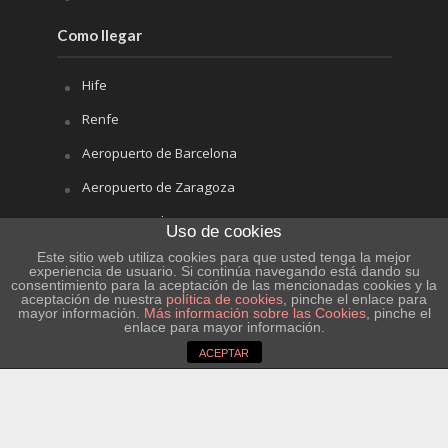
Como llegar
Hife
Renfe
Aeropuerto de Barcelona
Aeropuerto de Zaragoza
Aeropuerto de Reus
Uso de cookies
Este sitio web utiliza cookies para que usted tenga la mejor
El tiempo
experiencia de usuario. Si continúa navegando está dando su
consentimiento para la aceptación de las mencionadas cookies y la
aceptación de nuestra
política de cookies
, pinche el enlace para
mayor información.
Más información sobre las Cookies
, pinche el
enlace para mayor información.
ACEPTAR