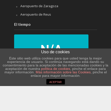
Aeropuerto de Zaragoza
Aeropuerto de Reus
El tiempo
Uso de cookies
Este sitio web utiliza cookies para que usted tenga la mejor
experiencia de usuario. Si continúa navegando está dando su
consentimiento para la aceptación de las mencionadas cookies y la
N/A
aceptación de nuestra
política de cookies
, pinche el enlace para
mayor información.
Más información sobre las Cookies
, pinche el
enlace para mayor información.
N/A
ACEPTAR
PRÓXIMOS 4 DÍAS
Copyright © 2026 Ayuntamiento de Caspe |
Diseño y
N/A
N/A
desarrollo web
N/A
N/A