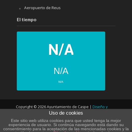
Aeropuerto de Reus
El tiempo
N/A
N/A
PRÓXIMOS 4 DÍAS
Copyright © 2026 Ayuntamiento de Caspe |
Diseño y
N/A
N/A
Uso de cookies
desarrollo web
N/A
N/A
Este sitio web utiliza cookies para que usted tenga la mejor
experiencia de usuario. Si continúa navegando está dando su
N/A
N/A
consentimiento para la aceptación de las mencionadas cookies y la