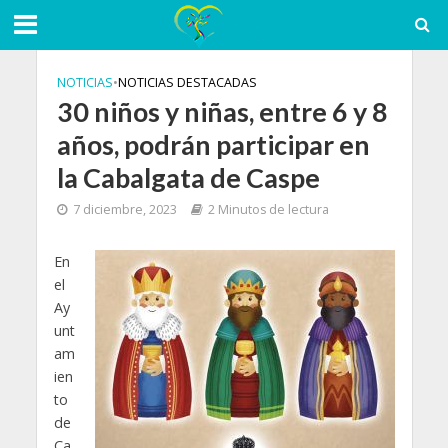
NOTICIAS
•
NOTICIAS DESTACADAS
30 niños y niñas, entre 6 y 8
años, podrán participar en
la Cabalgata de Caspe
7 diciembre, 2023
2 Minutos de lectura
En
el
Ay
unt
am
ien
to
de
Ca