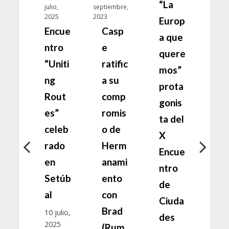
“La
“L
ero,
julio,
septiembre,
3
2025
2023
Europ
Eu
mi
Encue
Casp
a que
a 
za
ntro
e
quere
qu
“Uniti
ratific
mos”
mo
azo
ng
a su
prota
pr
ra
Rout
comp
gonis
go
tic
es”
romis
ta del
ta 
r
celeb
o de
X
X
el
rado
Herm
Encue
En
nc
en
anami
ntro
nt
so
Setúb
ento
de
de
al
con
Ciuda
Ci
tog
Brad
10 julio,
des
de
2025
ía
(Rum