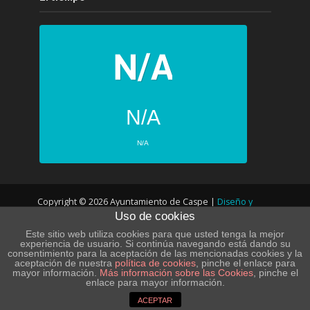
N/A
N/A
PRÓXIMOS 4 DÍAS
Copyright © 2026 Ayuntamiento de Caspe |
Diseño y
N/A
N/A
Uso de cookies
desarrollo web
N/A
N/A
Este sitio web utiliza cookies para que usted tenga la mejor
experiencia de usuario. Si continúa navegando está dando su
consentimiento para la aceptación de las mencionadas cookies y la
N/A
N/A
POLÍTICA DE PRIVACIDAD – LOPD
aceptación de nuestra
política de cookies
, pinche el enlace para
mayor información.
Más información sobre las Cookies
, pinche el
N/A
N/A
enlace para mayor información.
POLÍTICA DE COOKIES
AVISO LEGAL
SITE MAP
Powered by Forecast.io
ACEPTAR