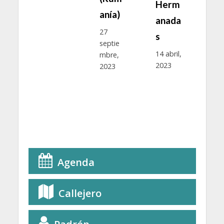
Herm
He
a
anía)
anada
an
rop
27
s
s
septie
que
14 abril,
12 a
mbre,
ere
2023
202
2023
s”
rero
023
Agenda
Callejero