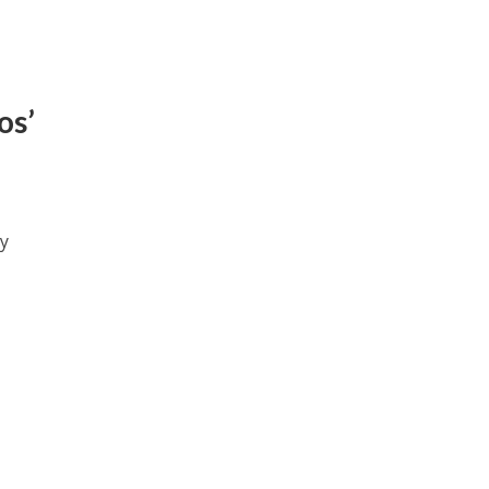
os’
uy