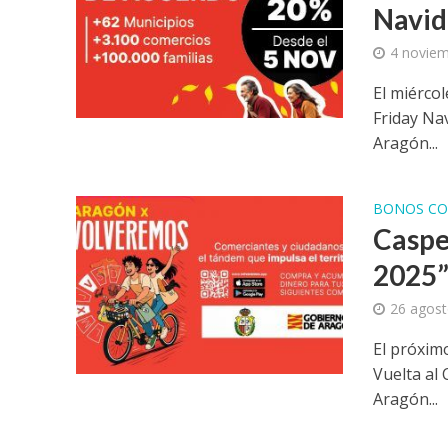
Navid
4 noviem
El miérco
Friday Na
Aragón...
BONOS CO
Caspe
2025
26 agost
El próxim
Vuelta al
Aragón...