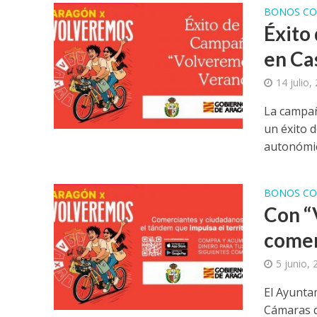
BONOS CO
Éxito
en Ca
14 julio,
La campañ
un éxito d
autonómic
BONOS CO
Con “
comer
5 junio,
El Ayunta
Cámaras d