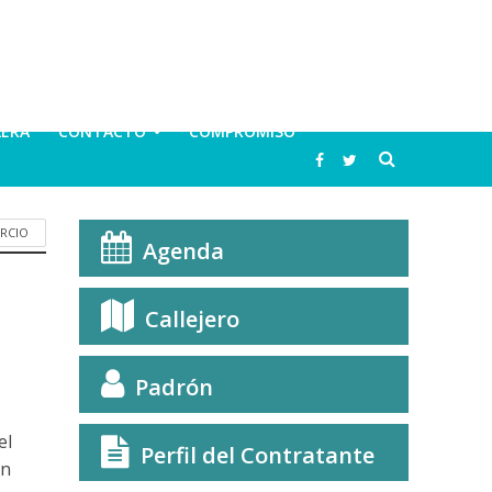
LERA
CONTACTO
COMPROMISO
RCIO
Agenda
Callejero
Padrón
el
Perfil del Contratante
on