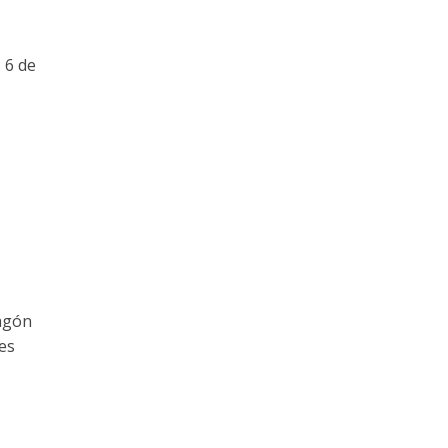
 6 de
ragón
es