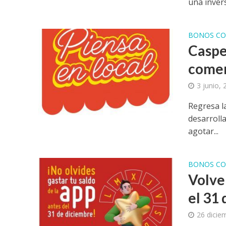
una invers
BONOS CO
Caspe
comerc
3 junio,
Regresa l
desarrolla
agotar...
BONOS CO
Volve
el 31
26 dicie