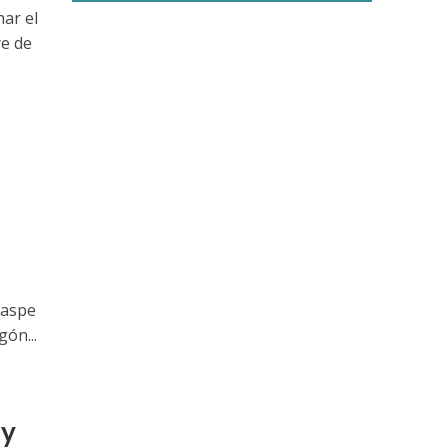
ar el
re de
o
Caspe
gón...
ay