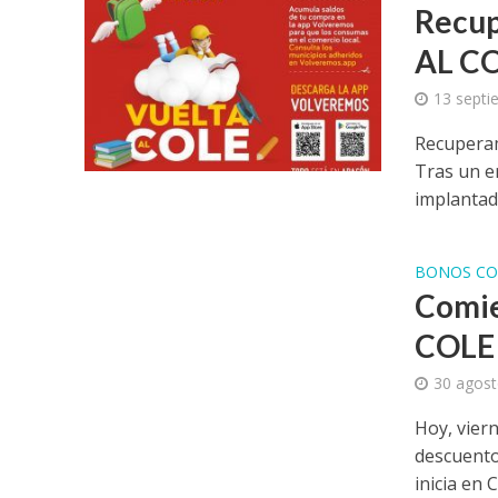
Recup
AL C
13 septi
Recupera
Tras un e
implantada
BONOS CO
Comie
COLE
30 agost
Hoy, vier
descuento
inicia en C