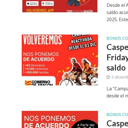
Desde el 
saldo acu
2025. Este.
BONOS CO
Caspe
Frida
saldo
3 diciem
La “Campa
desde el m
BONOS CO
Caspe