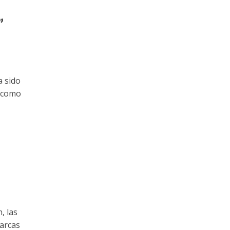
”
 sido
l como
, las
arcas