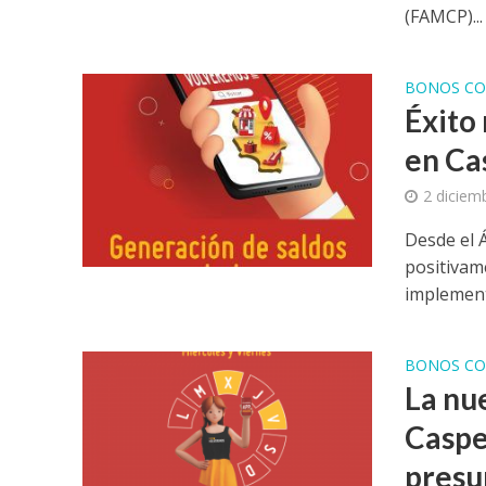
(FAMCP)...
BONOS CO
Éxito
en Ca
2 diciem
Desde el 
positivam
implement
BONOS CO
La nu
Caspe
presu