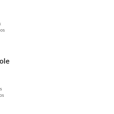
k
mos
ole
os
mos