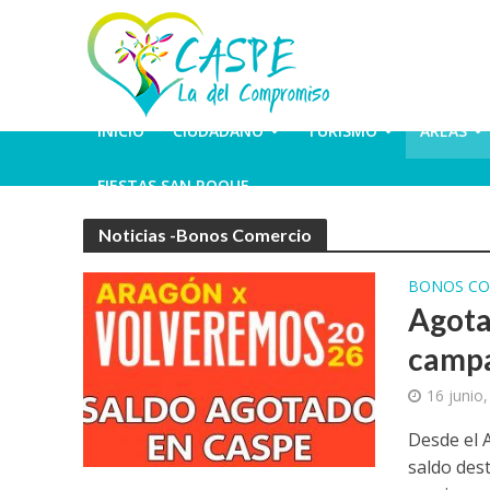
INICIO
CIUDADANO
TURISMO
ÁREAS
FIESTAS SAN ROQUE
Noticias -Bonos Comercio
BONOS CO
Agota
campa
16 junio
Desde el 
saldo des