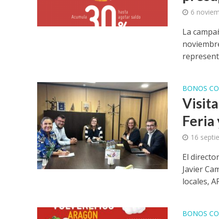
6 noviem
La campañ
noviembre
represent
BONOS CO
Visit
Feria
16 septi
El direct
Javier Ca
locales, AP
BONOS CO