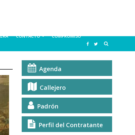
LERA
CONTACTO
COMPROMISO
Agenda
Callejero
Padrón
Perfil del Contratante