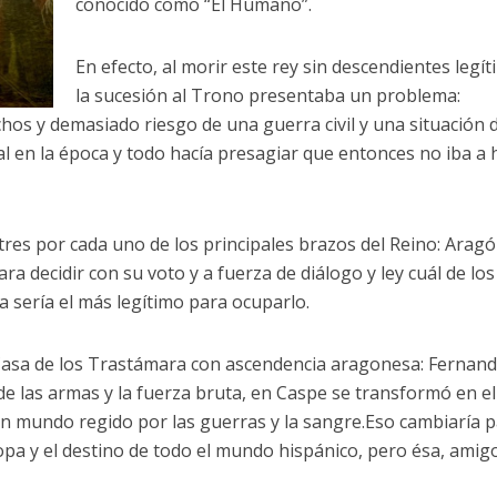
conocido como “El Humano”.
En efecto, al morir este rey sin descendientes legí
la sucesión al Trono presentaba un problema:
os y demasiado riesgo de una guerra civil y una situación 
ual en la época y todo hacía presagiar que entonces no iba a
res por cada uno de los principales brazos del Reino: Aragó
a decidir con su voto y a fuerza de diálogo y ley cuál de los
 sería el más legítimo para ocuparlo.
a Casa de los Trastámara con ascendencia aragonesa: Fernand
de las armas y la fuerza bruta, en Caspe se transformó en el
 un mundo regido por las guerras y la sangre.Eso cambiaría 
ropa y el destino de todo el mundo hispánico, pero ésa, amigo