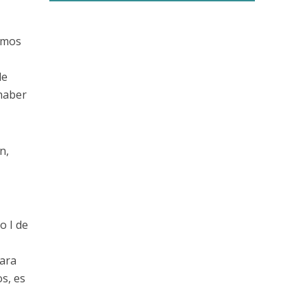
timos
de
 haber
n,
o I de
para
s, es