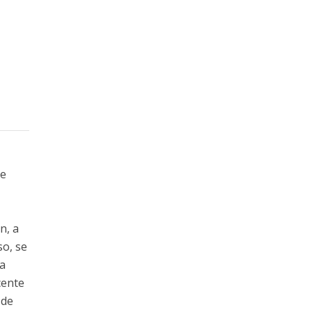
de
n, a
so, se
a
cente
 de