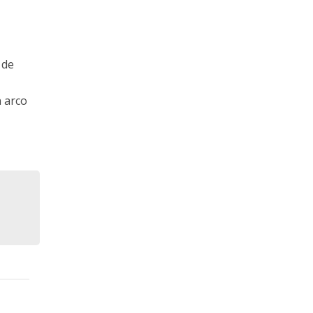
 de
n arco