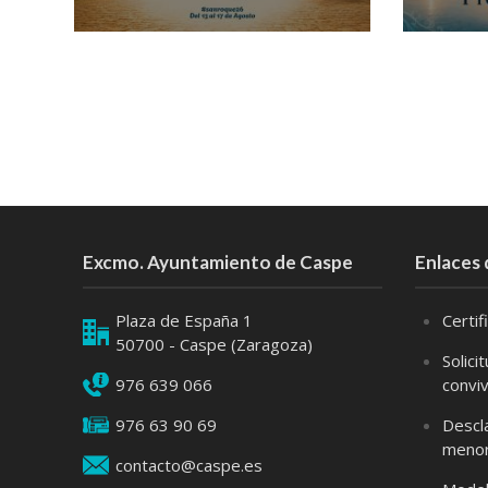
Excmo. Ayuntamiento de Caspe
Enlaces 
Plaza de España 1
Certi
50700 - Caspe (Zaragoza)
Solici
976 639 066
convi
976 63 90 69
Descl
meno
contacto@caspe.es