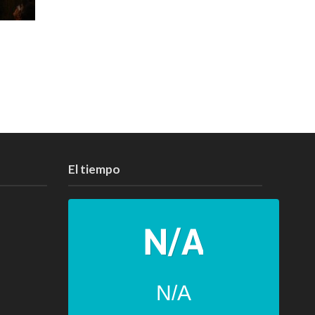
El tiempo
N/A