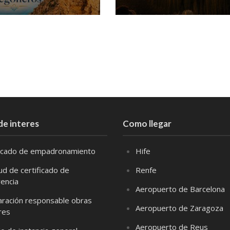
de interes
Como llegar
ficado de empadronamiento
Hife
tud de certificado de
Renfe
vencia
Aeropuerto de Barcelona
aración responsable obras
Aeropuerto de Zaragoza
res
Aeropuerto de Reus