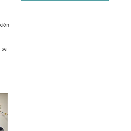
ación
e se