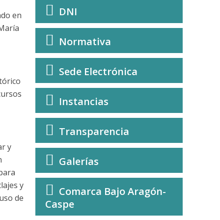
DNI
ado en
 María
Normativa
Sede Electrónica
tórico
cursos
Instancias
Transparencia
r y
n
Galerías
 para
lajes y
Comarca Bajo Aragón-
 uso de
Caspe