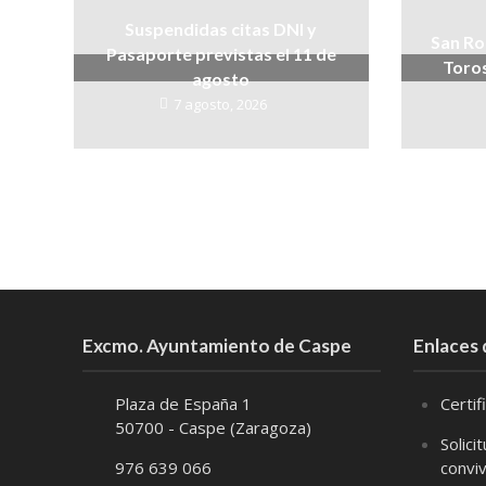
Suspendidas citas DNI y
San Ro
Pasaporte previstas el 11 de
Toros
agosto
7 agosto, 2026
Excmo. Ayuntamiento de Caspe
Enlaces 
Plaza de España 1
Certi
50700 - Caspe (Zaragoza)
Solici
976 639 066
convi