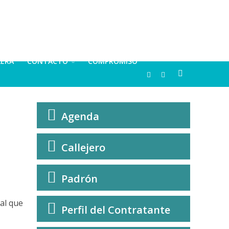
LERA
CONTACTO
COMPROMISO
Agenda
Callejero
Padrón
al que
Perfil del Contratante