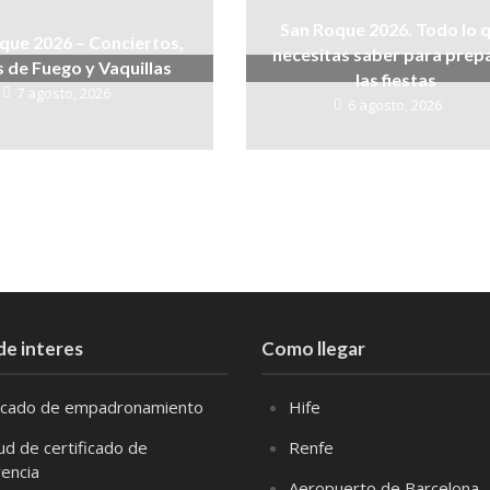
San Roque 2026. Todo lo 
que 2026 – Conciertos,
necesitas saber para prep
 de Fuego y Vaquillas
las fiestas
7 agosto, 2026
6 agosto, 2026
de interes
Como llegar
ficado de empadronamiento
Hife
tud de certificado de
Renfe
vencia
Aeropuerto de Barcelona