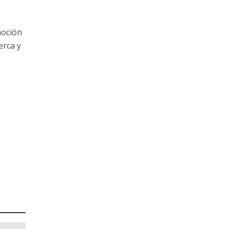
moción
erca y