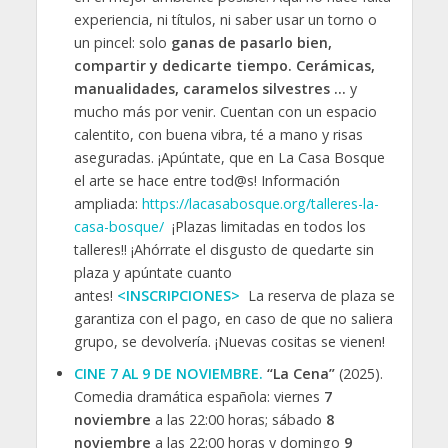
experiencia, ni títulos, ni saber usar un torno o
un pincel: solo
ganas de pasarlo bien,
compartir y dedicarte tiempo. Cerámicas,
manualidades, caramelos silvestres …
y
mucho más por venir. Cuentan con un espacio
calentito, con buena vibra, té a mano y risas
aseguradas. ¡Apúntate, que en La Casa Bosque
el arte se hace entre tod@s! Información
ampliada:
https://lacasabosque.org/talleres-la-
casa-bosque/
¡Plazas limitadas en todos los
talleres!! ¡Ahórrate el disgusto de quedarte sin
plaza y apúntate cuanto
antes!
<INSCRIPCIONES>
La reserva de plaza se
garantiza con el pago, en caso de que no saliera
grupo, se devolvería. ¡Nuevas cositas se vienen!
CINE 7 AL 9 DE NOVIEMBRE.
“La Cena”
(2025).
Comedia dramática española: viernes
7
noviembre
a las 22:00 horas; sábado
8
noviembre
a las 22:00 horas y domingo
9