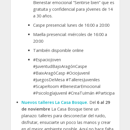
Bienestar emocional “Sentirse bien” que es
gratuita y confidencial para jóvenes de 14
a 30 años.
Caspe presencial: lunes de 16:00 a 20:00
Maella presencial: miércoles de 16:00 a
20:00
También disponible online
#EspacioJoven
#JuventudBajoAragónCaspe
#BaixAragóCasp #OcioJuvenil
#JuegosDeMesa #TalleresJuveniles
#ScapeRoom #BienestarEmocional
#PsicologíaJuvenil #CreaTuImán #Participa
Nuevos talleres La Casa Bosque.
Del
6 al 29
de
noviembre
La Casa Bosque tiene un
planazo: talleres para desconectar del ruido,
disfrutar, ensuciarte un poco las manos y crear
en el mejor ambiente posible. Aquí no hace falta