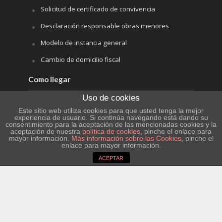
Solicitud de certificado de convivencia
Desclaración responsable obras menores
Modelo de instancia general
Cambio de domicilio fiscal
Como llegar
Uso de cookies
Hife
Este sitio web utiliza cookies para que usted tenga la mejor
experiencia de usuario. Si continúa navegando está dando su
Renfe
consentimiento para la aceptación de las mencionadas cookies y la
aceptación de nuestra
política de cookies
, pinche el enlace para
Aeropuerto de Barcelona
mayor información.
Más información sobre las Cookies
, pinche el
enlace para mayor información.
Aeropuerto de Zaragoza
ACEPTAR
Aeropuerto de Reus
El tiempo