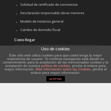
Solicitud de certificado de convivencia
Desclaración responsable obras menores
Modelo de instancia general
Cambio de domicilio fiscal
Como llegar
Uso de cookies
Hife
Este sitio web utiliza cookies para que usted tenga la mejor
experiencia de usuario. Si continúa navegando está dando su
Renfe
consentimiento para la aceptación de las mencionadas cookies y la
aceptación de nuestra
política de cookies
, pinche el enlace para
Aeropuerto de Barcelona
mayor información.
Más información sobre las Cookies
, pinche el
enlace para mayor información.
Aeropuerto de Zaragoza
ACEPTAR
Aeropuerto de Reus
El tiempo