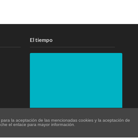
El tiempo
o para la aceptación de las mencionadas cookies y la aceptación de
PRÓXIMOS 4 DÍAS
nche el enlace para mayor información.