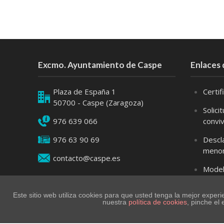
Excmo. Ayuntamiento de Caspe
Enlaces 
Plaza de España 1
Certi
50700 - Caspe (Zaragoza)
Solici
976 639 066
convi
976 63 90 69
Descl
meno
contacto@caspe.es
Model
Cambio
Este sitio web utiliza cookies para que usted tenga la mejor expe
nuestra
política de cookies
, pinche el