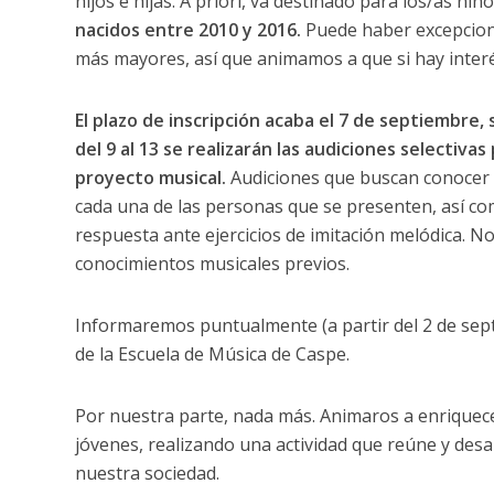
hijos e hijas. A priori, va destinado para los/as ni
nacidos entre 2010 y 2016.
Puede haber excepcion
más mayores, así que animamos a que si hay interé
El plazo de inscripción acaba el 7 de septiembre,
del 9 al 13 se realizarán las audiciones selectiva
proyecto musical.
Audiciones que buscan conocer 
cada una de las personas que se presenten, así co
respuesta ante ejercicios de imitación melódica. N
conocimientos musicales previos.
Informaremos puntualmente (a partir del 2 de septie
de la Escuela de Música de Caspe.
Por nuestra parte, nada más. Animaros a enriquece
jóvenes, realizando una actividad que reúne y des
nuestra sociedad.