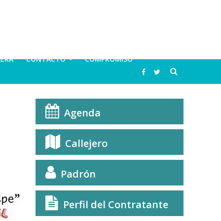
LERA
CONTACTO
COMPROMISO
Agenda
Callejero
Padrón
Perfil del Contratante