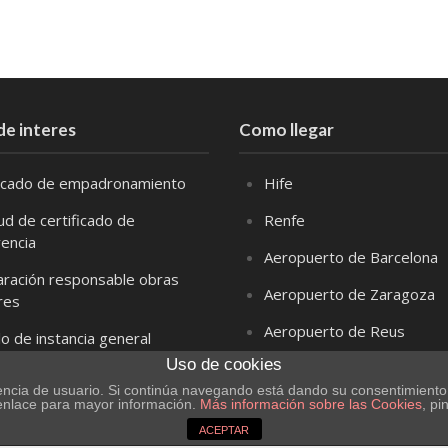
de interes
Como llegar
ficado de empadronamiento
Hife
tud de certificado de
Renfe
vencia
Aeropuerto de Barcelona
aración responsable obras
Aeropuerto de Zaragoza
res
Aeropuerto de Reus
o de instancia general
Uso de cookies
 de domicilio fiscal
riencia de usuario. Si continúa navegando está dando su consentimient
 enlace para mayor información.
Más información sobre las Cookies
, pi
ACEPTAR