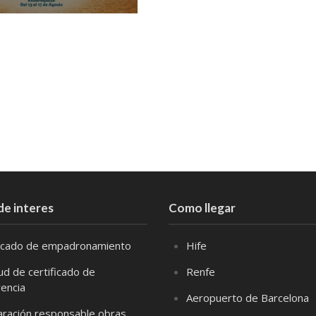
de interes
Como llegar
ficado de empadronamiento
Hife
tud de certificado de
Renfe
vencia
Aeropuerto de Barcelona
aración responsable obras