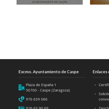
Excmo. Ayuntamiento de Caspe
Enlaces 
Plaza de España 1
Certi
50700 - Caspe (Zaragoza)
Solici
976 639 066
convi
976 63 90 69
Descl