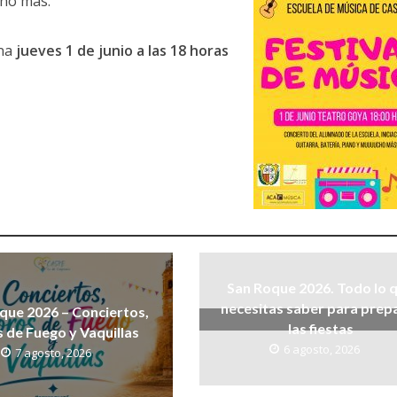
cho más.
ana
jueves 1 de junio a las 18 horas
San Roque 2026. Todo lo 
necesitas saber para prep
que 2026 – Conciertos,
las fiestas
 de Fuego y Vaquillas
6 agosto, 2026
7 agosto, 2026