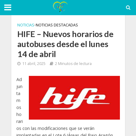
NOTICIAS
•
NOTICIAS DESTACADAS
HIFE – Nuevos horarios de
autobuses desde el lunes
14 de abril
11 abril, 2025
2 Minutos de lectura
Ad
jun
ta
m
os
ho
rari
os con las modificaciones que se verán
implantadas en el Lote 6 (Áreas del Bajo Aragón