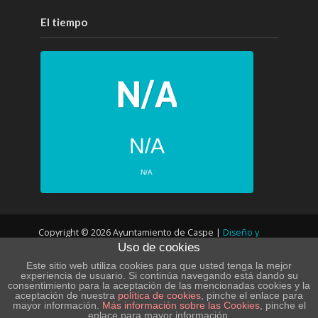
El tiempo
N/A
N/A
PRÓXIMOS 4 DÍAS
Copyright © 2026 Ayuntamiento de Caspe |
Diseño y
N/A
N/A
Uso de cookies
desarrollo web
N/A
N/A
Este sitio web utiliza cookies para que usted tenga la mejor
experiencia de usuario. Si continúa navegando está dando su
N/A
N/A
consentimiento para la aceptación de las mencionadas cookies y la
POLÍTICA DE PRIVACIDAD – LOPD
aceptación de nuestra
política de cookies
, pinche el enlace para
mayor información.
Más información sobre las Cookies
, pinche el
N/A
N/A
enlace para mayor información.