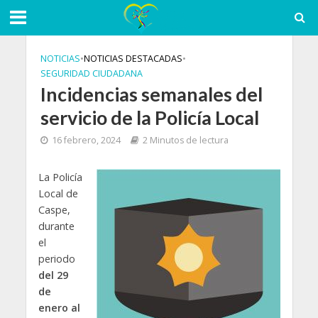
NOTICIAS
•
NOTICIAS DESTACADAS
•
SEGURIDAD CIUDADANA
Incidencias semanales del
servicio de la Policía Local
16 febrero, 2024
2 Minutos de lectura
La Policía
Local de
Caspe,
durante
el
periodo
del 29
de
enero al