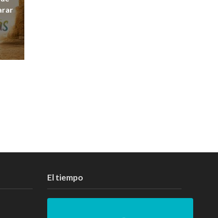
arar
El tiempo