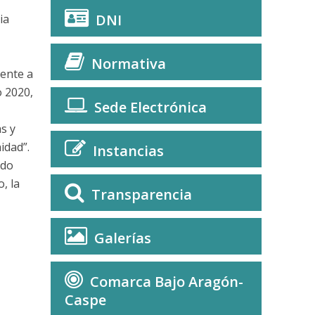
DNI
ia
Normativa
mente a
o 2020,
Sede Electrónica
s y
idad”.
Instancias
ido
, la
Transparencia
Galerías
Comarca Bajo Aragón-
Caspe