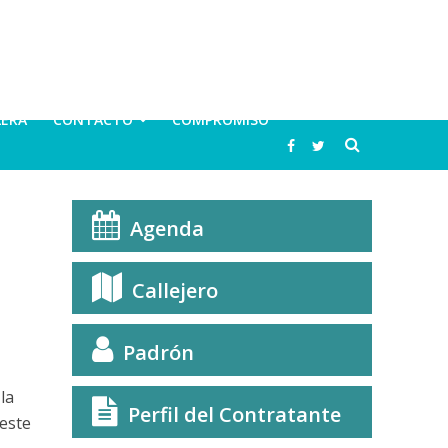
LERA
CONTACTO
COMPROMISO
Agenda
Callejero
Padrón
la
Perfil del Contratante
 este