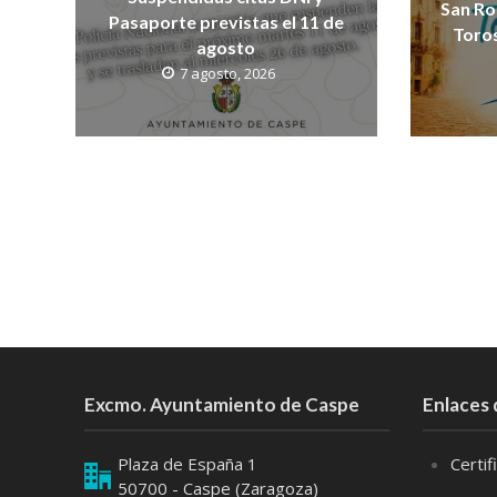
San Ro
Pasaporte previstas el 11 de
Toros
agosto
7 agosto, 2026
Excmo. Ayuntamiento de Caspe
Enlaces 
Plaza de España 1
Certi
50700 - Caspe (Zaragoza)