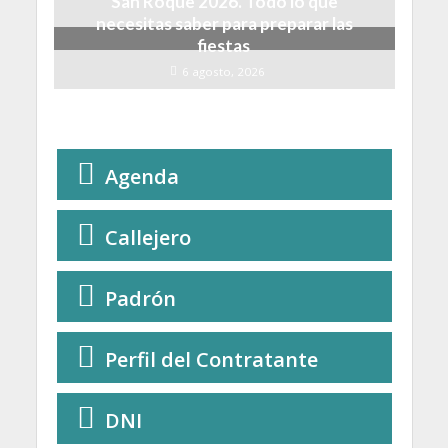
San Roque 2026. Todo lo que
necesitas saber para preparar las
fiestas
6 agosto, 2026
Agenda
Callejero
Padrón
Perfil del Contratante
DNI