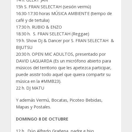
15h S. FRAN SELECTAH (sesión vermú)
16:30-17:30 horas MÚSICA AMBIENTE (tiempo de
café y de tertulia)
17:30 h. RUBIO & ENZO
18:30 h. S. FRAN SELECTAH (Reggae)
19 h. Show Dj & Dancer por S. FRAN SELECTAH &
BIJUTSU
20:30 h. OPEN MIC ADULTOS, presentado por
DAVID LAGUARDA (Es un micrófono abierto para
músicos del territorio que les apetezca participar,
puede asistir todo aquel que quiera compartir su
música en la #MMB23).
22 h. DJ MATU
Y además Vermú, Bocatas, Picoteo Bebidas,
Mapas y Postales.
DOMINGO 8 DE OCTUBRE
12 h. Dúo Alfredo Grañena, padre e hijo