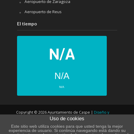
Aeropuerto de Zaragoza
Aeropuerto de Reus
El tiempo
N/A
N/A
PRÓXIMOS 4 DÍAS
Copyright © 2026 Ayuntamiento de Caspe |
Diseño y
N/A
N/A
Uso de cookies
desarrollo web
N/A
N/A
Este sitio web utiliza cookies para que usted tenga la mejor
experiencia de usuario. Si continúa navegando está dando su
N/A
N/A