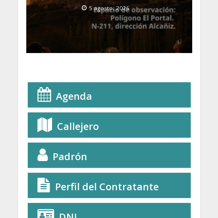
5 agosto, 2026
Agenda
Callejero
Padrón
Perfil del Contratante
DNI