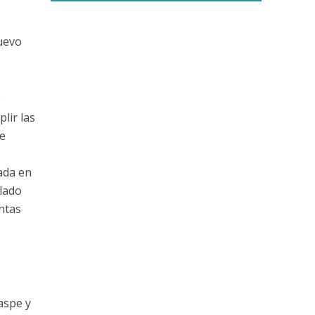
nuevo
o
lir las
e
ada en
slado
ntas
aspe y