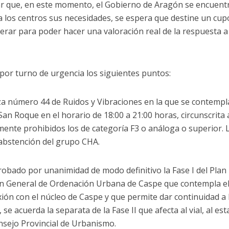
rar que, en este momento, el Gobierno de Aragón se encuent
r a los centros sus necesidades, se espera que destine un cup
rar para poder hacer una valoración real de la respuesta a 
por turno de urgencia los siguientes puntos:
za número 44 de Ruidos y Vibraciones en la que se contempla
San Roque en el horario de 18:00 a 21:00 horas, circunscrita 
ente prohibidos los de categoría F3 o análoga o superior. 
 abstención del grupo CHA.
robado por unanimidad de modo definitivo la Fase I del Plan
Plan General de Ordenación Urbana de Caspe que contempla e
ón con el núcleo de Caspe y que permite dar continuidad a 
se acuerda la separata de la Fase II que afecta al vial, al est
nsejo Provincial de Urbanismo.