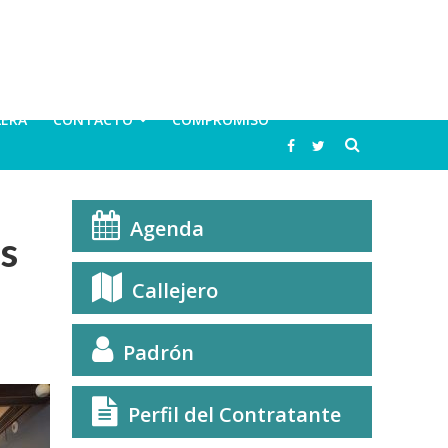
LERA
CONTACTO
COMPROMISO
Agenda
s
Callejero
Padrón
Perfil del Contratante