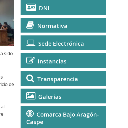
DNI
Normativa
Sede Electrónica
a sido
Instancias
es
Transparencia
icio de
Galerías
cal
Comarca Bajo Aragón-
re,
Caspe