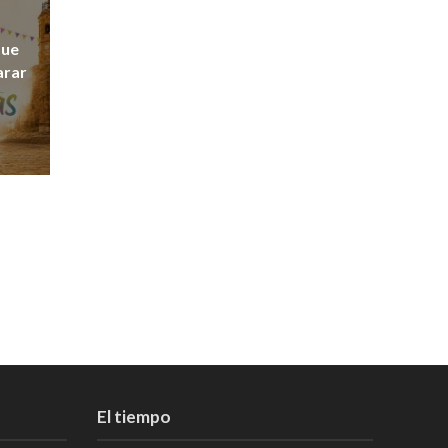
que
arar
El tiempo