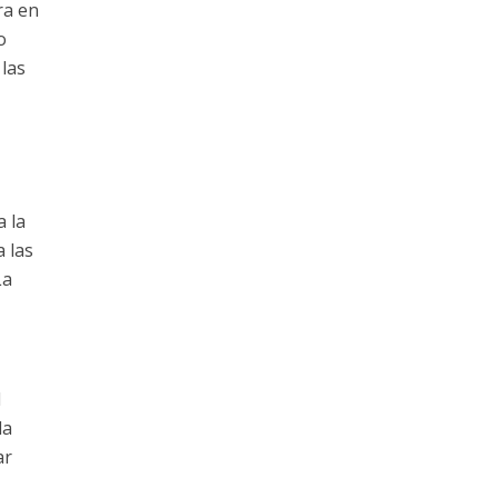
ra en
o
las
 la
a las
La
l
la
ar