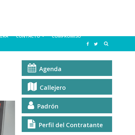
LERA
CONTACTO
COMPROMISO
Agenda
Callejero
Padrón
Perfil del Contratante