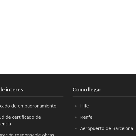
de interes
Como llegar
ficado de empadronamiento
Hife
tud de certificado de
Renfe
vencia
Aeropuerto de Barcelona
aración responsable obras