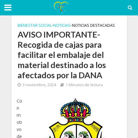
BIENESTAR SOCIAL
•
NOTICIAS
•
NOTICIAS DESTACADAS
AVISO IMPORTANTE-
Recogida de cajas para
facilitar el embalaje del
material destinado a los
afectados por la DANA
3 noviembre, 2024
1 Minutos de lectura
Co
n
m
oti
vo
de