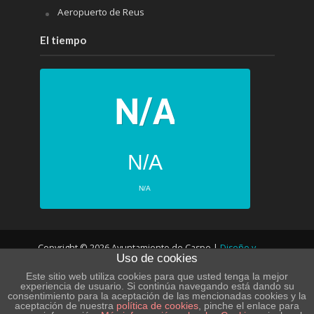
Aeropuerto de Reus
El tiempo
N/A
N/A
PRÓXIMOS 4 DÍAS
Copyright © 2026 Ayuntamiento de Caspe |
Diseño y
N/A
N/A
Uso de cookies
desarrollo web
N/A
N/A
Este sitio web utiliza cookies para que usted tenga la mejor
experiencia de usuario. Si continúa navegando está dando su
consentimiento para la aceptación de las mencionadas cookies y la
N/A
N/A
aceptación de nuestra
política de cookies
, pinche el enlace para
POLÍTICA DE PRIVACIDAD – LOPD