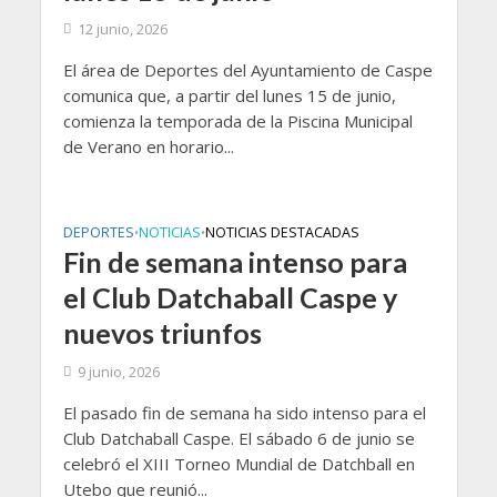
12 junio, 2026
El área de Deportes del Ayuntamiento de Caspe
comunica que, a partir del lunes 15 de junio,
comienza la temporada de la Piscina Municipal
de Verano en horario...
DEPORTES
NOTICIAS
NOTICIAS DESTACADAS
•
•
Fin de semana intenso para
el Club Datchaball Caspe y
nuevos triunfos
9 junio, 2026
El pasado fin de semana ha sido intenso para el
Club Datchaball Caspe. El sábado 6 de junio se
celebró el XIII Torneo Mundial de Datchball en
Utebo que reunió...