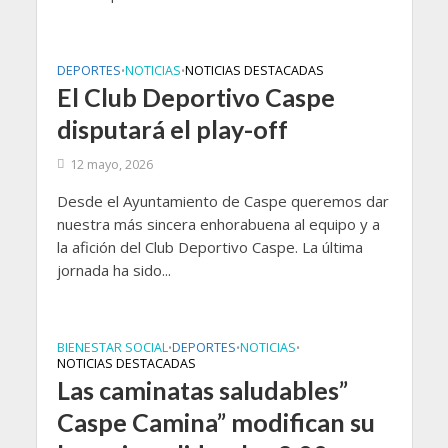
DEPORTES
NOTICIAS
NOTICIAS DESTACADAS
•
•
El Club Deportivo Caspe
disputará el play-off
12 mayo, 2026
Desde el Ayuntamiento de Caspe queremos dar
nuestra más sincera enhorabuena al equipo y a
la afición del Club Deportivo Caspe. La última
jornada ha sido...
BIENESTAR SOCIAL
DEPORTES
NOTICIAS
•
•
•
NOTICIAS DESTACADAS
Las caminatas saludables”
Caspe Camina” modifican su