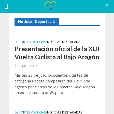
Noticias -Deportes
DEPORTES
NOTICIAS
NOTICIAS DESTACADAS
•
•
Presentación oficial de la XLII
Vuelta Ciclista al Bajo Aragón
28 julio, 2026
Martes 28 de julio. Doscientos ciclistas de
categoría Cadete competirán del 7 al 10 de
agosto por tierras de la Comarca Bajo Aragón
Caspe. La cuenta atrás para...
DEPORTES
NOTICIAS
NOTICIAS DESTACADAS
•
•