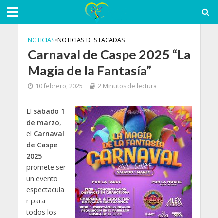
NOTICIAS
•
NOTICIAS DESTACADAS
Carnaval de Caspe 2025 “La
Magia de la Fantasía”
10 febrero, 2025
2 Minutos de lectura
El
sábado 1
de marzo
,
el
Carnaval
de Caspe
2025
promete ser
un evento
espectacula
r para
todos los