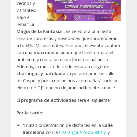
vecinos y
visitantes.
Bajo el
lema
“La
Magia de la Fantasía”
, se celebrará una fiesta
llena de sorpresas y novedades que sorprenderán
a tod@s l@s asistentes. Este año, el evento contará
con una
macrodecoración
que transformará el
ambiente y creará un espectáculo visual único.
Además, la música de tarde estará a cargo de
charangas y batukadas
, que animarán las calles
de Caspe, y por la noche nos acompañará todo un
elenco de DJ’s que no dejarán indiferente a nadie…
El
programa de actividades
será el siguiente:
Por la tarde:
17:30
: Concentración de disfraces en la
Calle
Barcelona
con la
Charanga A todo Ritmo
y