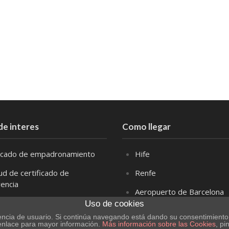
de interes
Como llegar
ficado de empadronamiento
Hife
tud de certificado de
Renfe
vencia
Aeropuerto de Barcelona
aración responsable obras
Uso de cookies
Aeropuerto de Zaragoza
res
riencia de usuario. Si continúa navegando está dando su consentimient
 enlace para mayor información.
Más información sobre las Cookies
, pi