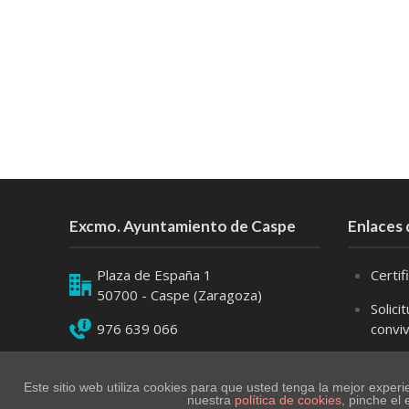
Excmo. Ayuntamiento de Caspe
Enlaces 
Plaza de España 1
Certi
50700 - Caspe (Zaragoza)
Solici
976 639 066
convi
976 63 90 69
Descl
meno
Este sitio web utiliza cookies para que usted tenga la mejor expe
contacto@caspe.es
nuestra
política de cookies
, pinche el