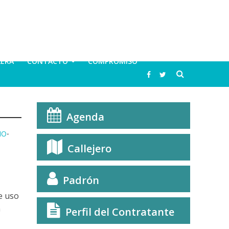
LERA
CONTACTO
COMPROMISO
Agenda
MO
•
Callejero
Padrón
e uso
n
Perfil del Contratante