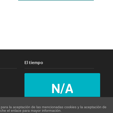
El tiempo
N/A
o para la aceptación de las mencionadas cookies y la aceptación de
nche el enlace para mayor información.