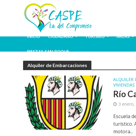
INICIO
CIUDADANO
TURISMO
ÁREAS
FIESTAS SAN ROQUE
Alquiler de Embarcaciones
ALQUILER
VIVIENDAS
Río C
3 enero,
Escuela d
turístico.
motora...