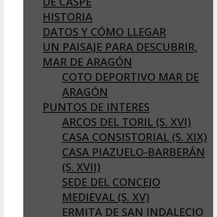
DE CASPE
HISTORIA
DATOS Y CÓMO LLEGAR
UN PAISAJE PARA DESCUBRIR,
MAR DE ARAGÓN
COTO DEPORTIVO MAR DE
ARAGÓN
PUNTOS DE INTERES
ARCOS DEL TORIL (S. XVI)
CASA CONSISTORIAL (S. XIX)
CASA PIAZUELO-BARBERÁN
(S. XVII)
SEDE DEL CONCEJO
MEDIEVAL (S. XV)
ERMITA DE SAN INDALECIO