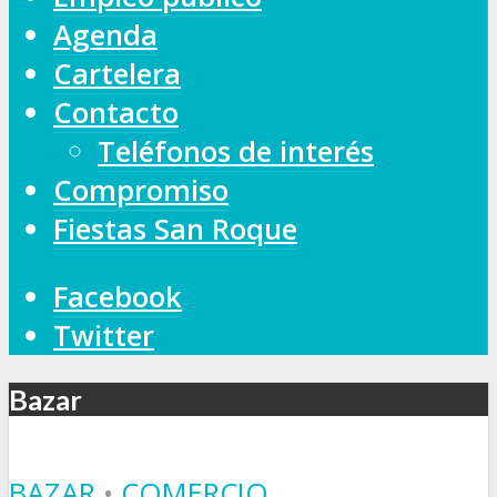
Agenda
Cartelera
Contacto
Teléfonos de interés
Compromiso
Fiestas San Roque
Facebook
Twitter
Bazar
BAZAR
•
COMERCIO