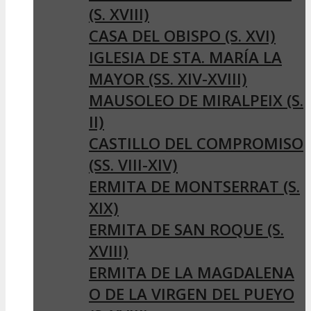
(S. XVIII)
CASA DEL OBISPO (S. XVI)
IGLESIA DE STA. MARÍA LA
MAYOR (SS. XIV-XVIII)
MAUSOLEO DE MIRALPEIX (S.
II)
CASTILLO DEL COMPROMISO
(SS. VIII-XIV)
ERMITA DE MONTSERRAT (S.
XIX)
ERMITA DE SAN ROQUE (S.
XVIII)
ERMITA DE LA MAGDALENA
O DE LA VIRGEN DEL PUEYO