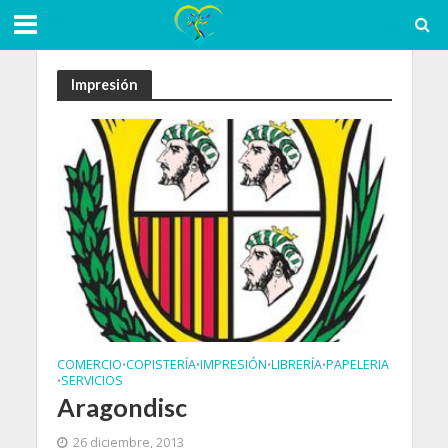
Impresión
COMERCIO
COPISTERÍA
IMPRESIÓN
LIBRERÍA
PAPELERIA
•
•
•
•
SERVICIOS
•
Aragondisc
26 diciembre, 2013