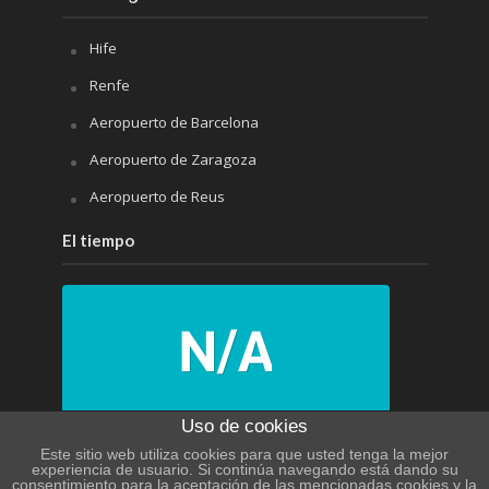
Hife
Renfe
Aeropuerto de Barcelona
Aeropuerto de Zaragoza
Aeropuerto de Reus
El tiempo
N/A
Uso de cookies
Este sitio web utiliza cookies para que usted tenga la mejor
experiencia de usuario. Si continúa navegando está dando su
N/A
consentimiento para la aceptación de las mencionadas cookies y la