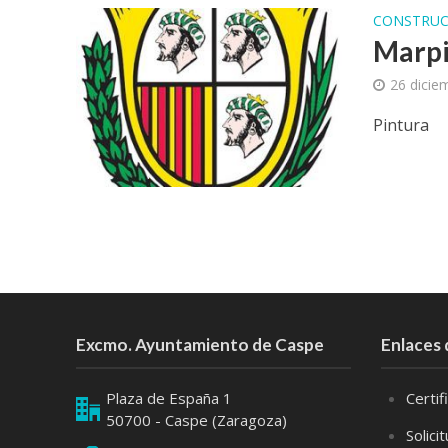
CONSTRUC
Marpi 
26 dicie
Pintura
Excmo. Ayuntamiento de Caspe
Enlaces 
Plaza de España 1
Certi
50700 - Caspe (Zaragoza)
Solici