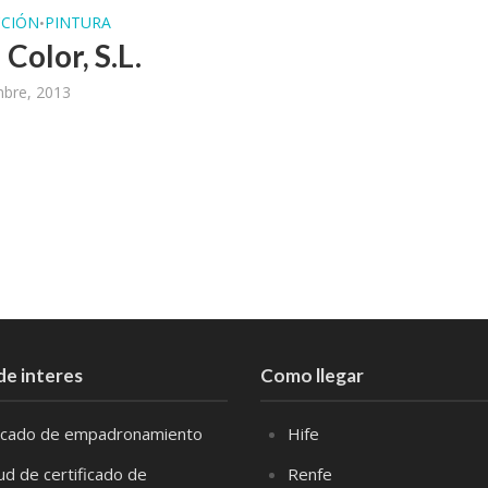
CIÓN
PINTURA
•
Color, S.L.
mbre, 2013
de interes
Como llegar
ficado de empadronamiento
Hife
tud de certificado de
Renfe