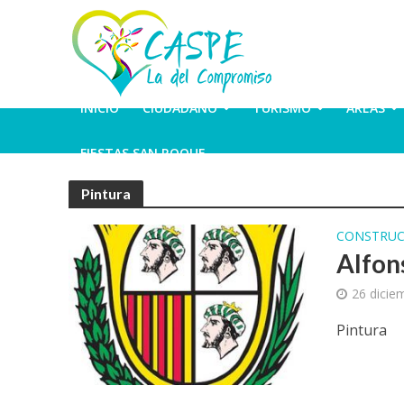
INICIO
CIUDADANO
TURISMO
ÁREAS
FIESTAS SAN ROQUE
Pintura
CONSTRUC
Alfon
26 dicie
Pintura