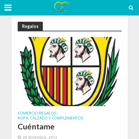
Regalos
COMERCIO
REGALOS
•
•
ROPA, CALZADO Y COMPLEMENTOS
Cuéntame
26 diciembre, 2013