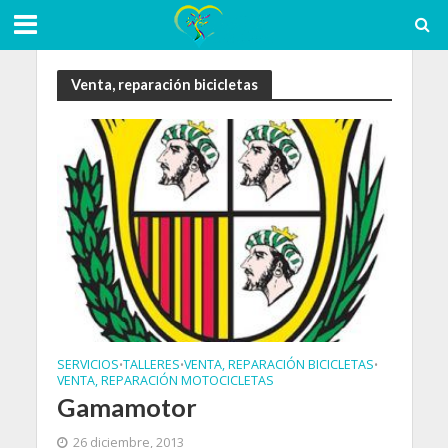
Venta, reparación bicicletas
SERVICIOS
TALLERES
VENTA, REPARACIÓN BICICLETAS
•
•
•
VENTA, REPARACIÓN MOTOCICLETAS
Gamamotor
26 diciembre, 2013