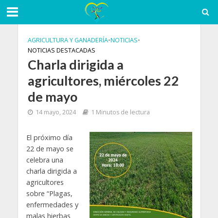
AGRICULTURA Y GANADERÍA
•
NOTICIAS
•
NOTICIAS DESTACADAS
Charla dirigida a
agricultores, miércoles 22
de mayo
14 mayo, 2024
1 Minutos de lectura
El próximo día
22 de mayo se
celebra una
charla dirigida a
agricultores
sobre “Plagas,
enfermedades y
malas hierbas