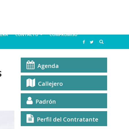
LERA
CONTACTO
COMPROMISO
Agenda
s
Callejero
Padrón
Perfil del Contratante