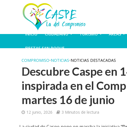
INICIO
CIUDADANO
TURISMO
ÁREAS
FIESTAS SAN ROQUE
COMPROMISO
•
NOTICIAS
•
NOTICIAS DESTACADAS
Descubre Caspe en 1
inspirada en el Comp
martes 16 de junio
12 junio, 2026
3 Minutos de lectura
La ciudad de Caspe pone en marcha la iniciativa
“De