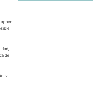
o apoyo
sible.
idad,
ca de
única