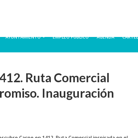
AYUNTAMIENTO
EMPLEO PÚBLICO
AGENDA
CARTE
412. Ruta Comercial
romiso. Inauguración
scubre Caspe en 1412.
Ruta Comercial inspirada en el