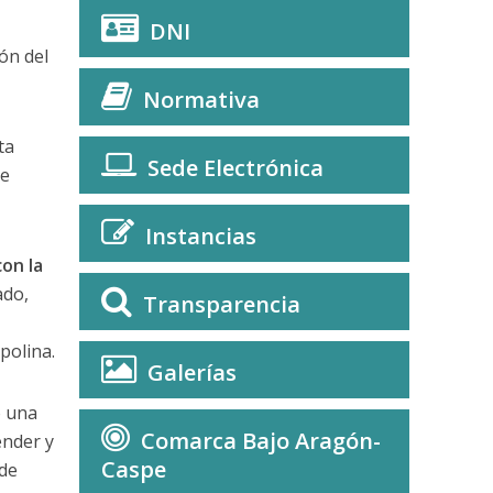
DNI
ón del
Normativa
ta
Sede Electrónica
ce
Instancias
on la
ado,
Transparencia
polina.
Galerías
o una
Comarca Bajo Aragón-
ender y
Caspe
 de