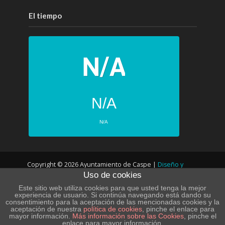
El tiempo
N/A
N/A
PRÓXIMOS 4 DÍAS
Copyright © 2026 Ayuntamiento de Caspe |
Diseño y
N/A
N/A
Uso de cookies
desarrollo web
N/A
N/A
Este sitio web utiliza cookies para que usted tenga la mejor
experiencia de usuario. Si continúa navegando está dando su
N/A
N/A
consentimiento para la aceptación de las mencionadas cookies y la
POLÍTICA DE PRIVACIDAD – LOPD
aceptación de nuestra
política de cookies
, pinche el enlace para
mayor información.
Más información sobre las Cookies
, pinche el
N/A
N/A
enlace para mayor información.