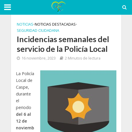
NOTICIAS
•
NOTICIAS DESTACADAS
•
SEGURIDAD CIUDADANA
Incidencias semanales del
servicio de la Policía Local
16 noviembre, 2023
2 Minutos de lectura
La Policía
Local de
Caspe,
durante
el
periodo
del 6 al
12 de
noviemb