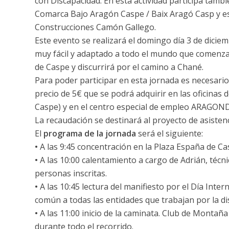
con Discapacidad. En esta actividad participa tamb
Comarca Bajo Aragón Caspe / Baix Aragó Casp y e
Construcciones Camón Gallego.
Este evento se realizará el domingo día 3 de dicie
muy fácil y adaptado a todo el mundo que comenza
de Caspe y discurrirá por el camino a Chané.
Para poder participar en esta jornada es necesario 
precio de 5€ que se podrá adquirir en las oficinas
Caspe) y en el centro especial de empleo ARAGOND
La recaudación se destinará al proyecto de asisten
El
programa de la jornada
será el siguiente:
•
A las 9:45 concentración en la Plaza España de Ca
•
A las 10:00 calentamiento a cargo de Adrián, técn
personas inscritas.
•
A las 10:45 lectura del manifiesto por el Día Inte
común a todas las entidades que trabajan por la di
•
A las 11:00 inicio de la caminata. Club de Montañ
durante todo el recorrido.