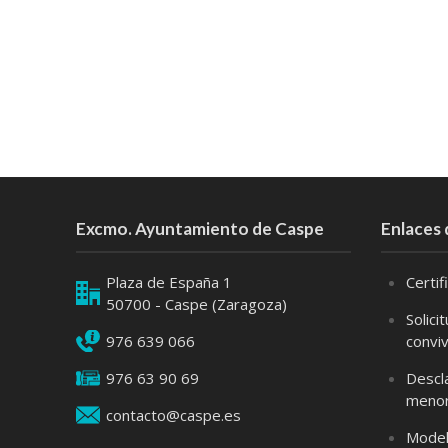
Excmo. Ayuntamiento de Caspe
Enlaces 
Plaza de España 1
Certi
50700 - Caspe (Zaragoza)
Solici
976 639 066
convi
976 63 90 69
Descl
meno
contacto@caspe.es
Model