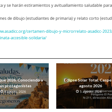
a y se harán estiramientos y avituallamiento saludable para
es de dibujo (estudiantes de primaria) y relato corto (estud
ww.asadicc.org/certamen-dibujo-y-microrrelato-asadicc-2023
nata-accesible-solidaria/
que 2026. Conociendo a
Eclipse Solar Total. Caspe
us protagonistas
agosto 2026
6 agosto, 2026
5 agosto, 2026