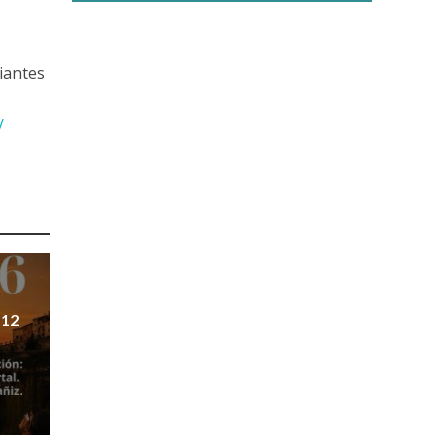
iantes
/
 12