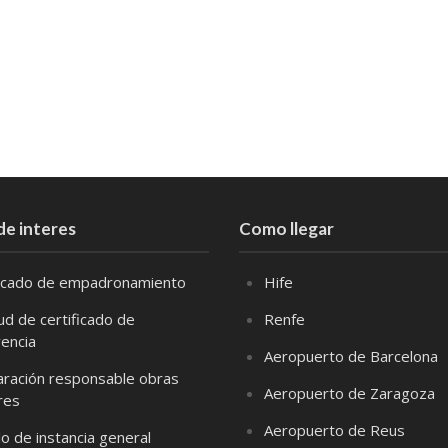
de interes
Como llegar
ficado de empadronamiento
Hife
tud de certificado de
Renfe
vencia
Aeropuerto de Barcelona
aración responsable obras
Aeropuerto de Zaragoza
res
Aeropuerto de Reus
o de instancia general