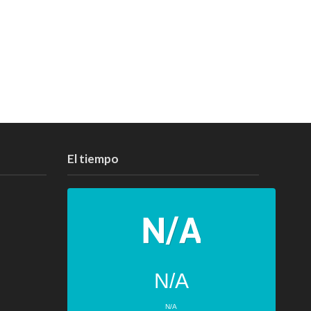
El tiempo
N/A
N/A