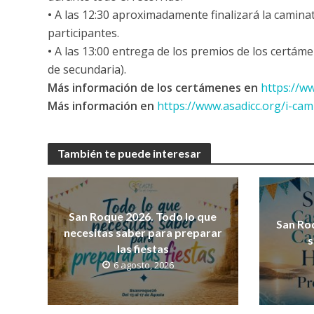
•
A las 12:30 aproximadamente finalizará la caminat
participantes.
•
A las 13:00 entrega de los premios de los certámen
de secundaria).
Más información de los certámenes en
https://w
Más información en
https://www.asadicc.org/i-cami
También te puede interesar
San Roque 2026. Todo lo que
San Ro
necesitas saber para preparar
s
las fiestas
6 agosto, 2026