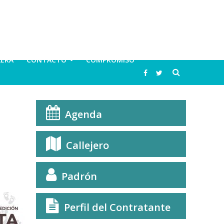
LERA
CONTACTO
COMPROMISO
Agenda
Callejero
Padrón
Perfil del Contratante