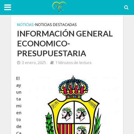
NOTICIAS
•
NOTICIAS DESTACADAS
INFORMACIÓN GENERAL
ECONOMICO-
PRESUPUESTARIA
3 enero, 2025
1 Minutos de lectura
El
ay
un
ta
mi
en
to
de
Ca