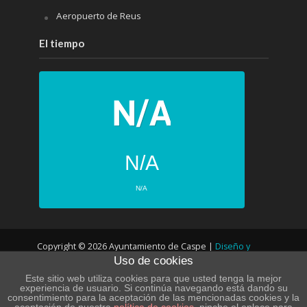
Aeropuerto de Reus
El tiempo
N/A
N/A
PRÓXIMOS 4 DÍAS
Copyright © 2026 Ayuntamiento de Caspe |
Diseño y
N/A
N/A
Uso de cookies
desarrollo web
N/A
N/A
Este sitio web utiliza cookies para que usted tenga la mejor
experiencia de usuario. Si continúa navegando está dando su
N/A
N/A
consentimiento para la aceptación de las mencionadas cookies y la
POLÍTICA DE PRIVACIDAD – LOPD