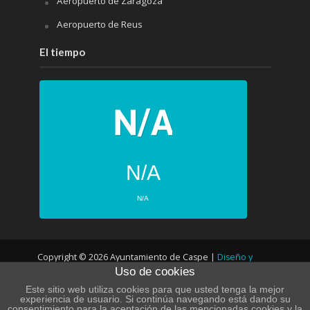
Aeropuerto de Zaragoza
Aeropuerto de Reus
El tiempo
N/A
N/A
PRÓXIMOS 4 DÍAS
Copyright © 2026 Ayuntamiento de Caspe |
Diseño y
N/A
N/A
Uso de cookies
desarrollo web
N/A
N/A
Este sitio web utiliza cookies para que usted tenga la mejor
experiencia de usuario. Si continúa navegando está dando su
N/A
N/A
consentimiento para la aceptación de las mencionadas cookies y la