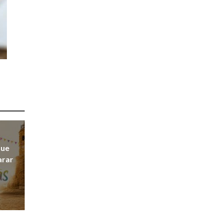
que
arar