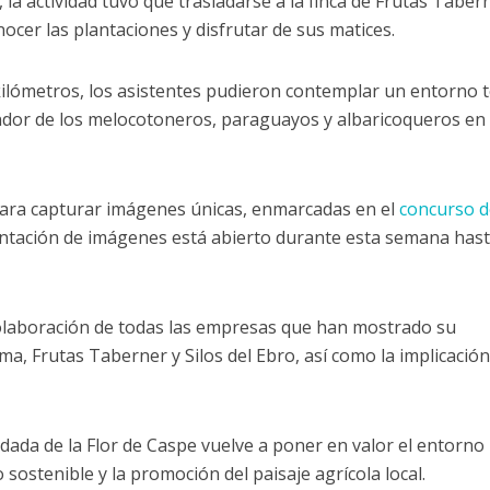
, la actividad tuvo que trasladarse a la finca de Frutas Taber
cer las plantaciones y disfrutar de sus matices.
ilómetros, los asistentes pudieron contemplar un entorno 
lendor de los melocotoneros, paraguayos y albaricoqueros en
para capturar imágenes únicas, enmarcadas en el
concurso d
entación de imágenes está abierto durante esta semana hast
olaboración de todas las empresas que han mostrado su
ma, Frutas Taberner y Silos del Ebro, así como la implicación
dada de la Flor de Caspe vuelve a poner en valor el entorno
 sostenible y la promoción del paisaje agrícola local.