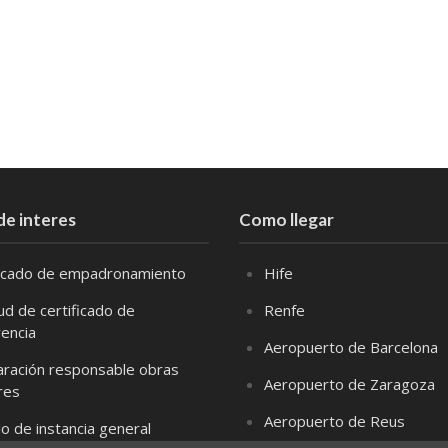
de interes
Como llegar
ficado de empadronamiento
Hife
tud de certificado de
Renfe
vencia
Aeropuerto de Barcelona
aración responsable obras
Aeropuerto de Zaragoza
res
Aeropuerto de Reus
o de instancia general