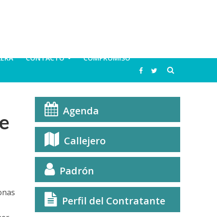
LERA
CONTACTO
COMPROMISO
Agenda
je
Callejero
Padrón
onas
Perfil del Contratante