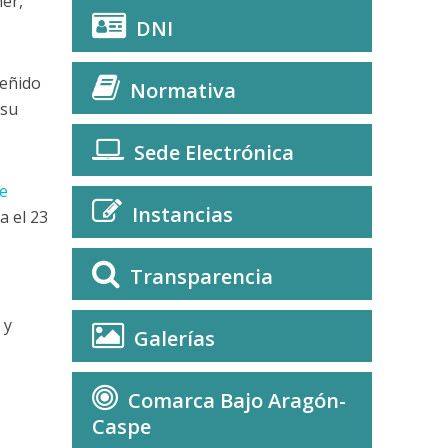
ner,
DNI
teñido
Normativa
 su
Sede Electrónica
e
Instancias
a el 23
Transparencia
 y
Galerías
Comarca Bajo Aragón-
Caspe