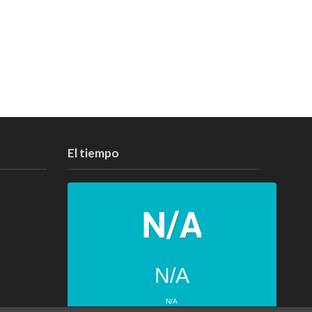
El tiempo
N/A
N/A