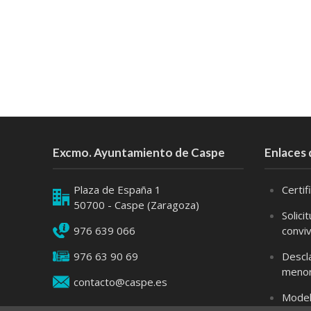
Excmo. Ayuntamiento de Caspe
Enlaces 
Plaza de España 1
Certi
50700 - Caspe (Zaragoza)
Solici
976 639 066
convi
976 63 90 69
Descl
meno
contacto@caspe.es
Model