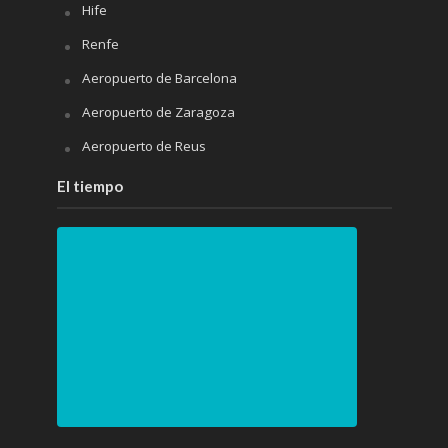
Hife
Renfe
Aeropuerto de Barcelona
Aeropuerto de Zaragoza
Aeropuerto de Reus
El tiempo
PRÓXIMOS 4 DÍAS