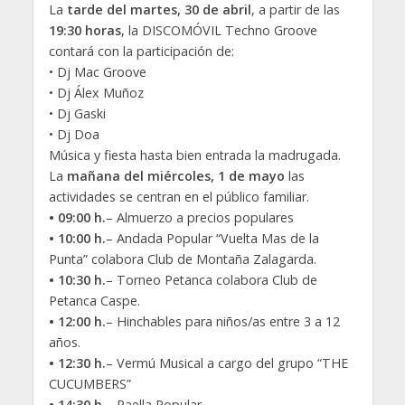
La
tarde del martes, 30 de abril
, a partir de las
19:30 horas
, la DISCOMÓVIL Techno Groove
contará con la participación de:
• Dj Mac Groove
• Dj Álex Muñoz
• Dj Gaski
• Dj Doa
Música y fiesta hasta bien entrada la madrugada.
La
mañana del miércoles, 1 de mayo
las
actividades se centran en el público familiar.
• 09:00 h.
– Almuerzo a precios populares
• 10:00 h.
– Andada Popular “Vuelta Mas de la
Punta” colabora Club de Montaña Zalagarda.
• 10:30 h.
– Torneo Petanca colabora Club de
Petanca Caspe.
• 12:00 h.
– Hinchables para niños/as entre 3 a 12
años.
• 12:30 h.
– Vermú Musical a cargo del grupo “THE
CUCUMBERS”
• 14:30 h.
– Paella Popular.