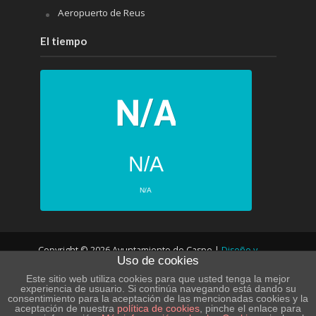
Aeropuerto de Reus
El tiempo
N/A
N/A
PRÓXIMOS 4 DÍAS
Copyright © 2026 Ayuntamiento de Caspe |
Diseño y
N/A
N/A
Uso de cookies
desarrollo web
N/A
N/A
Este sitio web utiliza cookies para que usted tenga la mejor
experiencia de usuario. Si continúa navegando está dando su
consentimiento para la aceptación de las mencionadas cookies y la
N/A
N/A
aceptación de nuestra
política de cookies
, pinche el enlace para
POLÍTICA DE PRIVACIDAD – LOPD