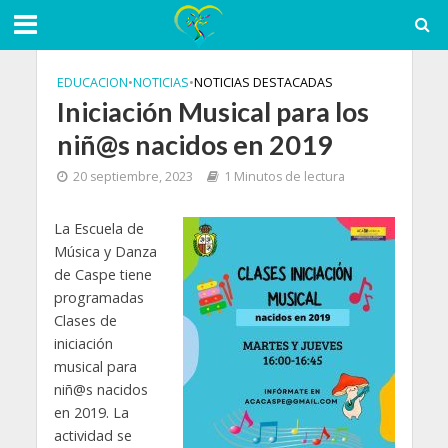
EDUCACION
•
NOTICIAS
•
NOTICIAS DESTACADAS
Iniciación Musical para los
niñ@s nacidos en 2019
20 septiembre, 2023
1 Minutos de lectura
La Escuela de
Música y Danza
de Caspe tiene
programadas
Clases de
iniciación
musical para
niñ@s nacidos
en 2019. La
actividad se