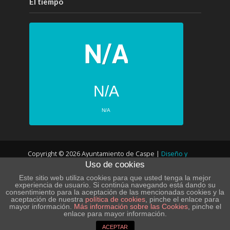
El tiempo
N/A
N/A
PRÓXIMOS 4 DÍAS
Copyright © 2026 Ayuntamiento de Caspe |
Diseño y
N/A
N/A
Uso de cookies
desarrollo web
N/A
N/A
Este sitio web utiliza cookies para que usted tenga la mejor
experiencia de usuario. Si continúa navegando está dando su
consentimiento para la aceptación de las mencionadas cookies y la
N/A
N/A
POLÍTICA DE PRIVACIDAD – LOPD
aceptación de nuestra
política de cookies
, pinche el enlace para
mayor información.
Más información sobre las Cookies
, pinche el
N/A
N/A
enlace para mayor información.
POLÍTICA DE COOKIES
AVISO LEGAL
SITE MAP
Powered by Forecast.io
ACEPTAR