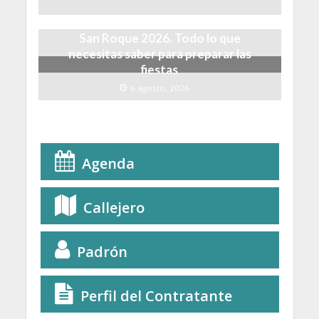
San Roque 2026. Todo lo que
necesitas saber para preparar las
fiestas
6 agosto, 2026
Agenda
Callejero
Padrón
Perfil del Contratante